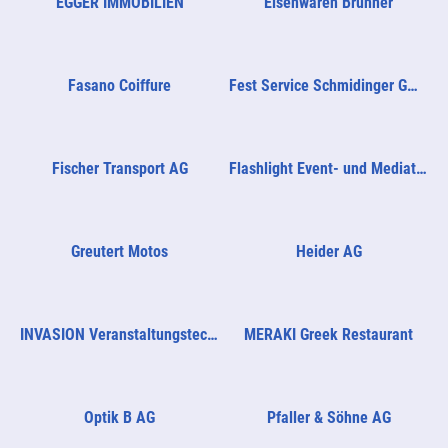
EGGER IMMOBILIEN
Eisenwaren Brunner
Fasano Coiffure
Fest Service Schmidinger GmbH
Fischer Transport AG
Flashlight Event- und Mediatechnik AG
Greutert Motos
Heider AG
INVASION Veranstaltungstechnik GmbH
MERAKI Greek Restaurant
Optik B AG
Pfaller & Söhne AG