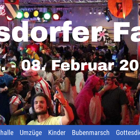
sdorfer F
. - 08. Februar 2
halle
Umzüge
Kinder
Bubenmarsch
Gottesdi