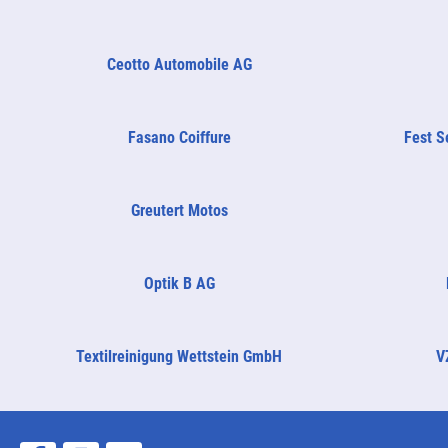
Ceotto Automobile AG
Fasano Coiffure
Fest S
Greutert Motos
Optik B AG
Textilreinigung Wettstein GmbH
V