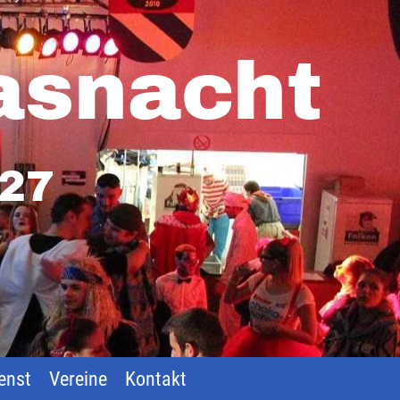
asnacht
027
enst
Vereine
Kontakt