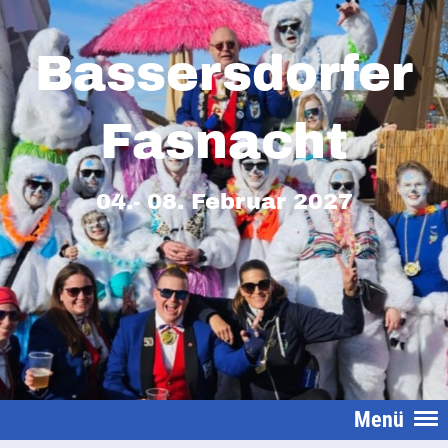
Bassersdorfer
Fasnacht
04.- 08. Februar 2027
Menü