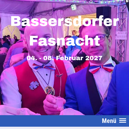
Bassersdorfer
Fasnacht
04. - 08. Februar 2027
Menü