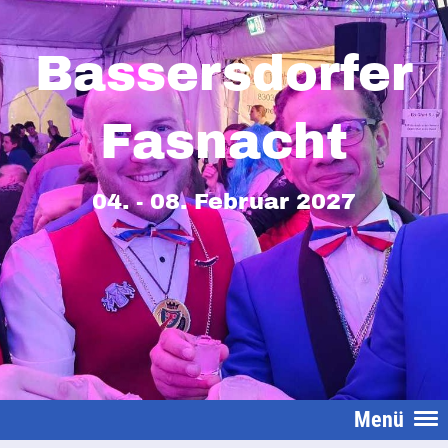
Bassersdorfer
Fasnacht
04. - 08. Februar 2027
Menü