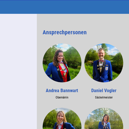
Ansprechpersonen
Andrea Bannwart
Daniel Vogler
Obernärrin
Säckelmeister