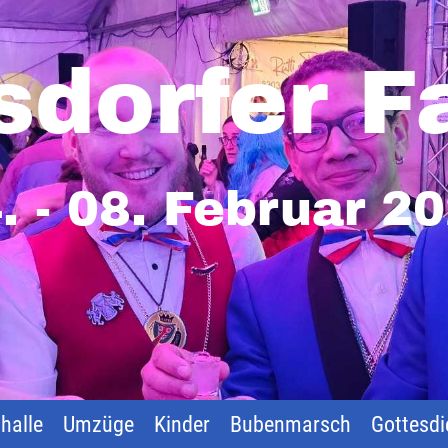
sdorfer F
. - 08. Februar 2
halle
Umzüge
Kinder
Bubenmarsch
Gottesdi