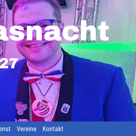
asnacht
027
enst
Vereine
Kontakt