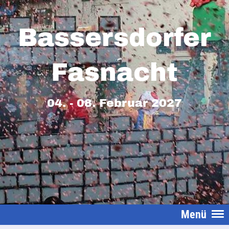
Bassersdorfer
Fasnacht
04. - 08. Februar 2027
Menü