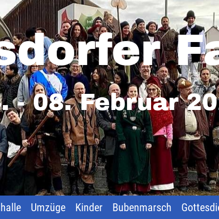
sdorfer F
. - 08. Februar 2
halle
Umzüge
Kinder
Bubenmarsch
Gottesdi