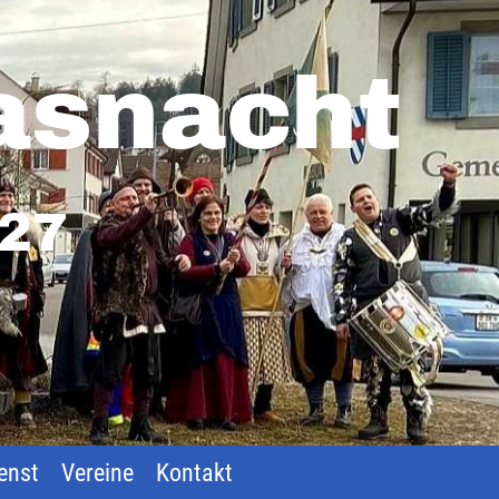
asnacht
027
enst
Vereine
Kontakt