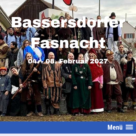
Bassersdorfer
Fasnacht
04. - 08. Februar 2027
Menü