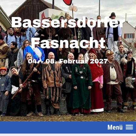
Bassersdorfer
Fasnacht
04. - 08. Februar 2027
Menü