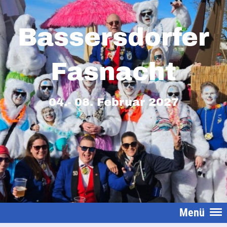
Bassersdorfer
Fasnacht
04.- 08. Februar 2027
Menü