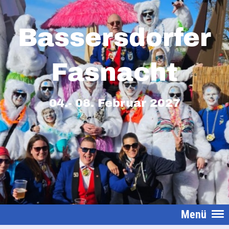
Bassersdorfer
Fasnacht
04.- 08. Februar 2027
Menü